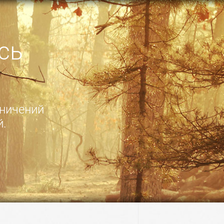
сь
аничений
й.