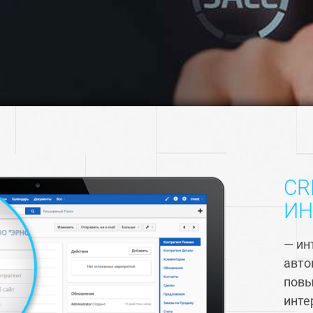
СR
ИН
— ин
авто
повы
инте