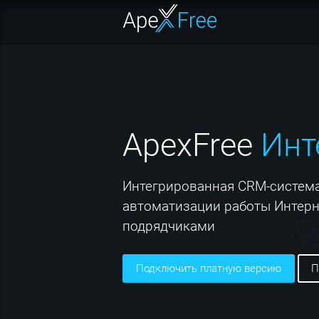
ApexFree
Инт
Интегрированная СRM-система
автоматизации работы Интерн
подрядчиками
подключить платную версию