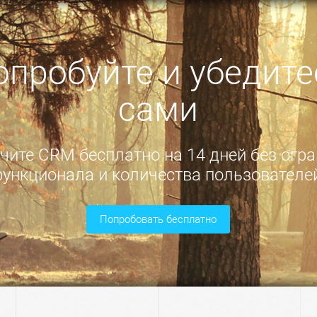
опробуйте и убедите
сами
ите CRM бесплатно на 14 дней без огр
ункционала и количества пользователе
попробовать бесплатно