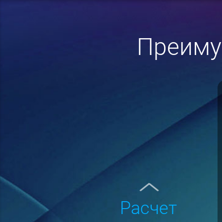
Преиму
расчет