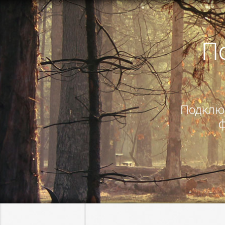
П
Подключ
ф