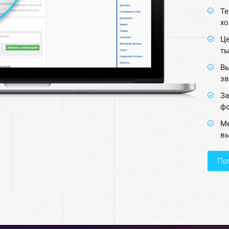
Те
хо
Це
ты
Вы
зв
За
фо
Ме
вы
п