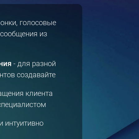
онки, голосовые
 сообщения из
ния
- для разной
нтов создавайте
ащения клиента
 специалистом
и интуитивно