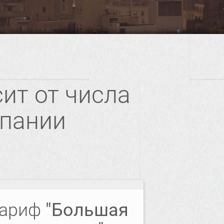
ит от числа
мпании
ариф
"Большая