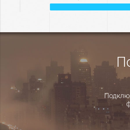
П
Подключ
ф