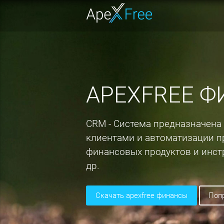
APEXFREE 
СRM - Система предназначена
клиентами и автоматизации п
финансовых продуктов и инстр
др.
скачать apexfree финансы
по