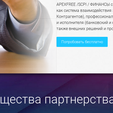
APEXFREE /SCPI / ФИНАНСЫ с
как система взаимодействия 
Контрагентов), профессионал
и исполнителя (банковский и
также внешних решений и про
попробовать бесплатно
щества партнерства