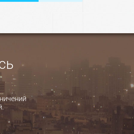
сь
аничений
й.