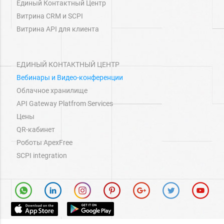
Единый Контактный Центр
Витрина СRM и SCPI
Витрина API для клиента
ЕДИНЫЙ КОНТАКТНЫЙ ЦЕНТР
Вебинары и Видео-конференции
Облачное хранилище
API Gateway Platfrom Services
Цены
QR-кабинет
Роботы ApexFree
SCPI integration