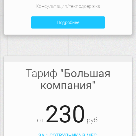
Консультация/техподдержка
подробнее
Тариф
"Большая
компания"
230
от
руб.
ЗА 1 СОТРУДНИКА В МЕС.