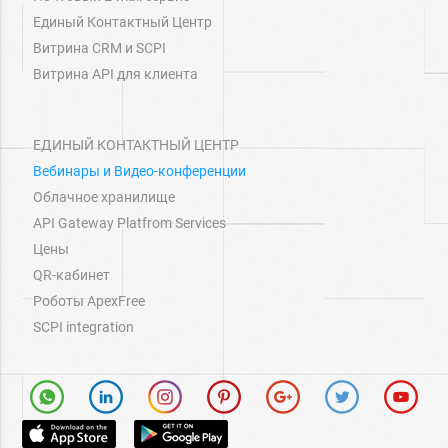
Единый Контактный Центр
Витрина СRM и SCPI
Витрина API для клиента
ЕДИНЫЙ КОНТАКТНЫЙ ЦЕНТР
Вебинары и Видео-конференции
Облачное хранилище
API Gateway Platfrom Services
Цены
QR-кабинет
Роботы ApexFree
SCPI integration