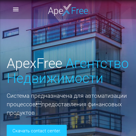
menu
ApexFree
Агентство
Недвижимости
Система предназначена для автоматизации
процессовпредоставления финансовых
продуктов
скачать contact center.