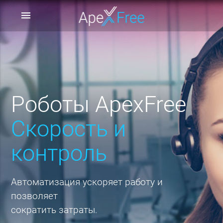
menu
Роботы ApexFree
Cкорость и
контроль
Автоматизация ускоряет работу и
позволяет
сократить затраты.