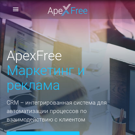
menu
ApexFree
Маркетинг и
реклама
CRM – интегрированная система для
автоматизации процессов по
взаимодействию с клиентом